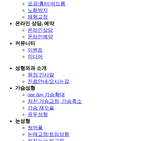
모공/흉터/여드름
노화방지
체형교정
온라인 상담, 예약
온라인상담
온라인예약
커뮤니티
이벤트
미디어
성형외과 소개
원장 인사말
진료안내/오시는길
가슴성형
one day 가슴확대
처진 가슴교정, 가슴축소
가슴 재수술
유두성형
눈성형
쌍꺼풀
눈매교정/트임성형
처진눈/눈밑교정