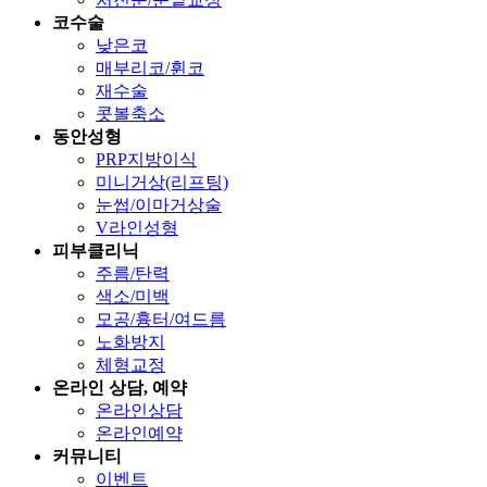
코수술
낮은코
매부리코/휜코
재수술
콧볼축소
동안성형
PRP지방이식
미니거상(리프팅)
눈썹/이마거상술
V라인성형
피부클리닉
주름/탄력
색소/미백
모공/흉터/여드름
노화방지
체형교정
온라인 상담, 예약
온라인상담
온라인예약
커뮤니티
이벤트