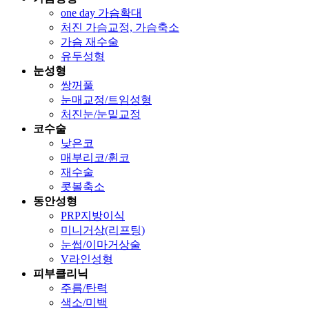
one day 가슴확대
처진 가슴교정, 가슴축소
가슴 재수술
유두성형
눈성형
쌍꺼풀
눈매교정/트임성형
처진눈/눈밑교정
코수술
낮은코
매부리코/휜코
재수술
콧볼축소
동안성형
PRP지방이식
미니거상(리프팅)
눈썹/이마거상술
V라인성형
피부클리닉
주름/탄력
색소/미백