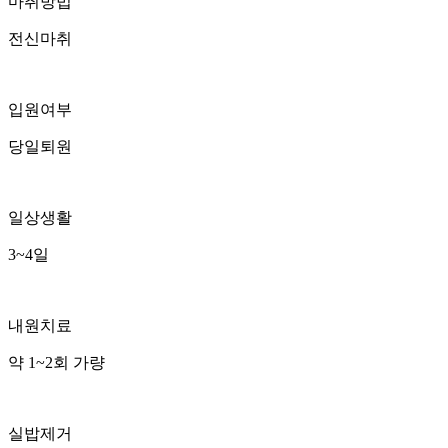
마취방법
전신마취
입원여부
당일퇴원
일상생활
3~4일
내원치료
약 1~2회 가량
실밥제거